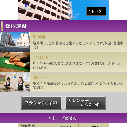
駐車場
駐車場は､ご到着順のご案内となっております｡料金: 普通車
1泊80..
フロント
ﾋﾞｼﾞﾈｽから観光まで､さまざまなｼｰﾝでお客様お一人お一人
に満足を..
ロビー
明るく高級感が漂う安らぎあふれる空間｡そして落ち着いた
雰囲気..