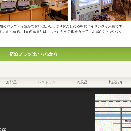
種類のバラエティ豊かなお料理がたっぷりお楽しめる朝食バイキングが人気です。
トも食べ放題。1日の始まりは、しっかり朝ご飯を食べて、お出かけください。
お部屋
|
レストラン
|
お風呂
|
施設紹介
:00