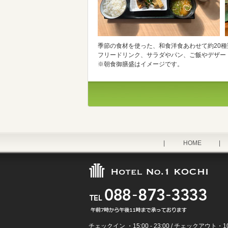
季節の食材を使った、和食洋食あわせて約20
フリードリンク、サラダやパン、ご飯やデザー
※朝食御膳盛はイメージです。
|
HOME
|
チェックイン ・15:00 - 23:00 / チェックアウト・10